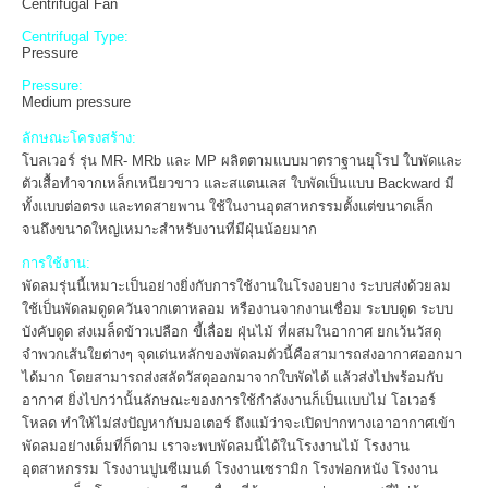
Centrifugal Fan
Centrifugal Type:
Pressure
Pressure:
Medium pressure
ลักษณะโครงสร้าง:
โบลเวอร์ รุ่น MR- MRb และ MP ผลิตตามแบบมาตราฐานยุโรป ใบพัดและ
ตัวเสื้อทำจากเหล็กเหนียวขาว และสแตนเลส ใบพัดเป็นแบบ Backward มี
ทั้งแบบต่อตรง และทดสายพาน ใช้ในงานอุตสาหกรรมตั้งแต่ขนาดเล็ก
จนถึงขนาดใหญ่เหมาะสำหรับงานที่มีฝุ่นน้อยมาก
การใช้งาน:
พัดลมรุ่นนี้เหมาะเป็นอย่างยิ่งกับการใช้งานในโรงอบยาง ระบบส่งด้วยลม
ใช้เป็นพัดลมดูดควันจากเตาหลอม หรืองานจากงานเชื่อม ระบบดูด ระบบ
บังคับดูด ส่งเมล็ดข้าวเปลือก ขี้เลื่อย ฝุ่นไม้ ที่ผสมในอากาศ ยกเว้นวัสดุ
จำพวกเส้นใยต่างๆ จุดเด่นหลักของพัดลมตัวนี้คือสามารถส่งอากาศออกมา
ได้มาก โดยสามารถส่งสลัดวัสดุออกมาจากใบพัดได้ แล้วส่งไปพร้อมกับ
อากาศ ยิ่งไปกว่านั้นลักษณะของการใช้กำลังงานก็เป็นแบบไม่ โอเวอร์
โหลด ทำให้ไม่ส่งปัญหากับมอเตอร์ ถึงแม้ว่าจะเปิดปากทางเอาอากาศเข้า
พัดลมอย่างเต็มที่ก็ตาม เราจะพบพัดลมนี้ได้ในโรงงานไม้ โรงงาน
อุตสาหกรรม โรงงานปูนซีเมนต์ โรงงานเซรามิก โรงฟอกหนัง โรงงาน