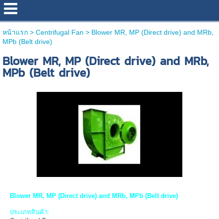
หน้าแรก
>
Centrifugal Fan
>
Blower MR, MP (Direct drive) and MRb,
MPb (Belt drive)
Blower MR, MP (Direct drive) and MRb,
MPb (Belt drive)
Blower MR, MP (Direct drive) and MRb, MPb (Belt drive)
ประเภทสินค้า: